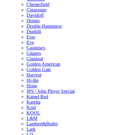
Chesterfield
Cigaronne
Davidoff
Denim
Double Happiness
Dunhill
Esse
Eve
Gauloises
Gitanes
Glamour
Golden American
Golden Gate
Harvest
Hi-lite
Hope
JPS / John Player Special
Kamel Red
Karelia
Kent
KOOL
L&M
Lambert&Butler
Lark
LD