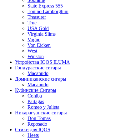
Sobranie
State Express 555
Tonino Lamborghini
Treasurer
True
USA Gold
Virginia Slims
Vogue
Von Eicken
West
Winston
Устройства IQOS ILUMA
Гондурасские сигары
Macanudo
Доминиканские сигары
Macanudo
Кубинские Сигары
Cohiba
Partagas
Romeo y Julieta
Никарагуанские сигары
Don Tomas
Reposado
Стики для IQOS
Heets