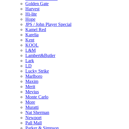
Golden Gate
Harvest
Hi-lite
Hope
JPS / John Player Special
Kamel Red
Karelia
Kent
KOOL
L&M
Lambert&Butler
Lark
LD
Lucky Strike
Marlboro
Maxim
Merit
Mevius
Monte Carlo
More
Muratti
Nat Sherman
Newport
Pall Mall
Parker & Simpson