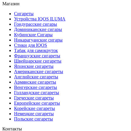
Магазин
Сигареты
Устройства IQOS ILUMA
Гондурасские сигары
Доминиканские сигары
Кубинские Сигары
Никарагуанские сигары
Стики для IQOS
Табак для самокруток
Французские сигареты
Швейцарские сигареты
Японские сигареты
Американские сигареты
Английские сигареты
Армянские сигареты
Венгерские сигареты
Голландские сигареты
Греческие сигареты
Европейские сигареты
Корейские сигареты
Немецкие сигареты
Польские сигареты
Контакты