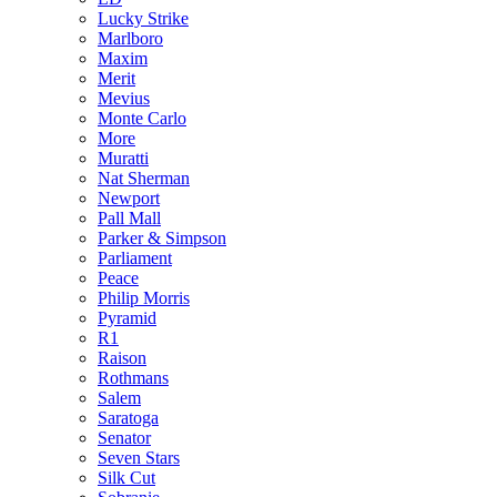
Lucky Strike
Marlboro
Maxim
Merit
Mevius
Monte Carlo
More
Muratti
Nat Sherman
Newport
Pall Mall
Parker & Simpson
Parliament
Peace
Philip Morris
Pyramid
R1
Raison
Rothmans
Salem
Saratoga
Senator
Seven Stars
Silk Cut