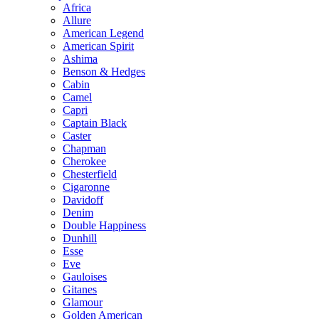
Africa
Allure
American Legend
American Spirit
Ashima
Benson & Hedges
Cabin
Camel
Capri
Captain Black
Caster
Chapman
Cherokee
Chesterfield
Cigaronne
Davidoff
Denim
Double Happiness
Dunhill
Esse
Eve
Gauloises
Gitanes
Glamour
Golden American