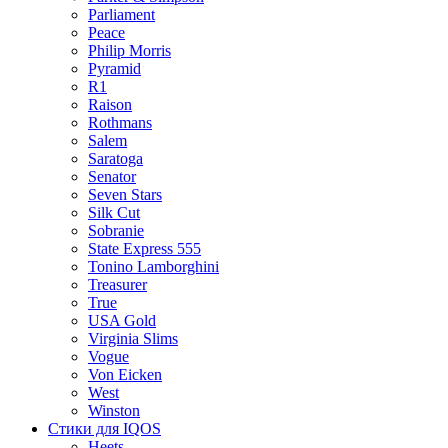
Parliament
Peace
Philip Morris
Pyramid
R1
Raison
Rothmans
Salem
Saratoga
Senator
Seven Stars
Silk Cut
Sobranie
State Express 555
Tonino Lamborghini
Treasurer
True
USA Gold
Virginia Slims
Vogue
Von Eicken
West
Winston
Стики для IQOS
Heets