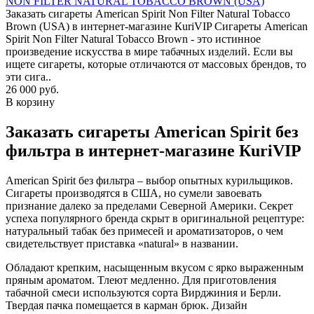
NON FILTER NATURAL TOBACCO BROWN (USA)
Заказать сигареты American Spirit Non Filter Natural Tobacco
Brown (USA) в интернет-магазине КuriVIP Сигареты American
Spirit Non Filter Natural Tobacco Brown - это истинное
произведение искусства в мире табачных изделий. Если вы
ищете сигареты, которые отличаются от массовых брендов, то
эти сига..
26 000 руб.
В корзину
Заказать сигареты American Spirit без
фильтра в интернет-магазине КuriVIP
American Spirit без фильтра – выбор опытных курильщиков.
Сигареты производятся в США, но сумели завоевать
признание далеко за пределами Северной Америки. Секрет
успеха популярного бренда скрыт в оригинальной рецептуре:
натуральный табак без примесей и ароматизаторов, о чем
свидетельствует приставка «natural» в названии.
Обладают крепким, насыщенным вкусом с ярко выраженным
пряным ароматом. Тлеют медленно. Для приготовления
табачной смеси используются сорта Вирджиния и Берли.
Твердая пачка помещается в карман брюк. Дизайн