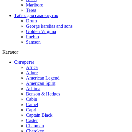
Marlboro
Terea
Табак для самокруток
Drum
George karelias and sons
Golden Virginia
Pueblo
Samson
Каталог
Сигареты
Africa
Allure
American Legend
American Spirit
Ashima
Benson & Hedges
Cabin
Camel
Capri
Captain Black
Caster
Chapman
Cherokee