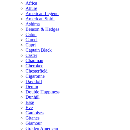
Africa
Allure
American Legend
American Spirit
Ashima
Benson & Hedges
Cabin
Camel
Capri
Captain Black
Caster
Chapman
Cherokee
Chesterfield
Cigaronne
Davidoff
Denim
Double Happiness
Dunhill
Esse
Eve
Gauloises
Gitanes
Glamour
Golden American