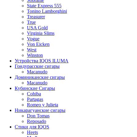
Sobranie
State Express 555
Tonino Lamborghini
Treasurer
True
USA Gold
Virginia Slims
Vogue
Von Eicken
West
Winston
Устройства IQOS ILUMA
Гондурасские сигары
Macanudo
Доминиканские сигары
Macanudo
Кубинские Сигары
Cohiba
Partagas
Romeo y Julieta
Никарагуанские сигары
Don Tomas
Reposado
Стики для IQOS
Heets