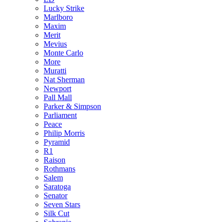
Lucky Strike
Marlboro
Maxim
Merit
Mevius
Monte Carlo
More
Muratti
Nat Sherman
Newport
Pall Mall
Parker & Simpson
Parliament
Peace
Philip Morris
Pyramid
R1
Raison
Rothmans
Salem
Saratoga
Senator
Seven Stars
Silk Cut