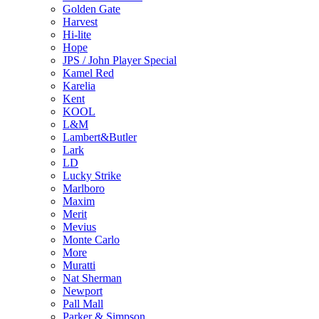
Golden Gate
Harvest
Hi-lite
Hope
JPS / John Player Special
Kamel Red
Karelia
Kent
KOOL
L&M
Lambert&Butler
Lark
LD
Lucky Strike
Marlboro
Maxim
Merit
Mevius
Monte Carlo
More
Muratti
Nat Sherman
Newport
Pall Mall
Parker & Simpson