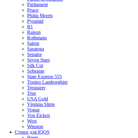
Parliament
Peace
Philip Morris
Pyramid
R1
Raison
Rothmans
Salem
Saratoga
Senator
Seven Stars
Silk Cut
Sobranie
State Express 555
Tonino Lamborghini
Treasurer
True
USA Gold
Virginia Slims
Vogue
Von Eicken
West
Winston
Стики для IQOS
Heets