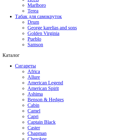
Marlboro
Terea
Табак для самокруток
Drum
George karelias and sons
Golden Virginia
Pueblo
Samson
Каталог
Сигареты
Africa
Allure
American Legend
American Spirit
Ashima
Benson & Hedges
Cabin
Camel
Capri
Captain Black
Caster
Chapman
Cherokee