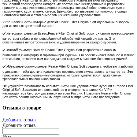
годах Peace Filter Original Soft стал пионером в использовании передовых
технологий производства сигарет. Их постоянные исследования и разработки
привели к созданию инновационного фильтра, который обеспечивал мягкую и
гармоничную курительную смесь. Бренд быстро завоевал популярность среди
ценителей табака и стал символом изысканного удовольствия.
???? Особенности, которые делают Peace Filter Original Soft идеальным выбором
для истинных ценителей сигарет:
✔️
Качество превыше Всего
.Peace Filter Original Soft гордится своим превосходным
качеством табака и непревзойденной обработкой каждой сигареты. Это
обеспечивает неповторимый вкус и удовлетворение от каждого курения.
✔️
Мягкий фильтр
. Фильтр Peace Filter Original Soft разработан с особым
вниманием к комфорту и гармонии при курении. Он обеспечивает плавное и мягкое
втягивание, позволяя вам наслаждаться каждым моментом без лишних усилий.
✔️
Идеальное соотношение.
Peace Filter Original Soft созданы с любовью и заботой
о деталях, чтобы достичь идеального соотношения вкуса, аромата и качества. Это
прекрасно сбалансированные сигареты, которые удовлетворят даже самых
требовательных поклонников табака.
Не упускайте возможность испытать истинное удовольствие курения с Peace Filter
Original Soft. Закажите их прямо сейчас в интернет-магазине KuriVIP и
наслаждайтесь быстрой доставкой по всей России. Позвольте Peace Filter Original
Soft стать вашим незаменимым спутником в мире истинного наслаждения!
Отзывы о товаре
Добавить отзыв
Добавить отзыв