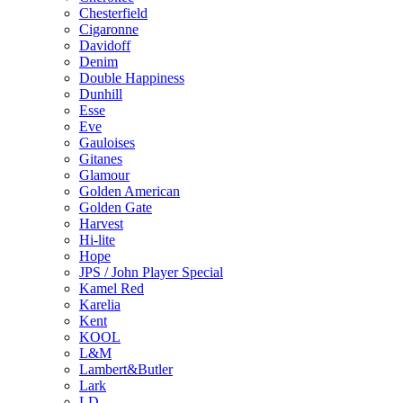
Chesterfield
Cigaronne
Davidoff
Denim
Double Happiness
Dunhill
Esse
Eve
Gauloises
Gitanes
Glamour
Golden American
Golden Gate
Harvest
Hi-lite
Hope
JPS / John Player Special
Kamel Red
Karelia
Kent
KOOL
L&M
Lambert&Butler
Lark
LD