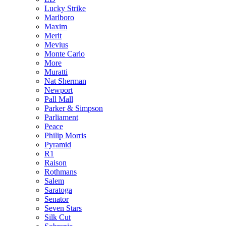
Lucky Strike
Marlboro
Maxim
Merit
Mevius
Monte Carlo
More
Muratti
Nat Sherman
Newport
Pall Mall
Parker & Simpson
Parliament
Peace
Philip Morris
Pyramid
R1
Raison
Rothmans
Salem
Saratoga
Senator
Seven Stars
Silk Cut