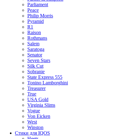
Parliament
Peace
Philip Morris
Pyramid
R1
Raison
Rothmans
Salem
Saratoga
Senator
Seven Stars
Silk Cut
Sobranie
State Express 555
Tonino Lamborghini
Treasurer
True
USA Gold
Virginia Slims
Vogue
Von Eicken
West
Winston
Стики для IQOS
Heets