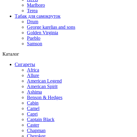
Marlboro
Terea
Табак для самокруток
Drum
George karelias and sons
Golden Virginia
Pueblo
Samson
Каталог
Сигареты
Africa
Allure
American Legend
American Spirit
Ashima
Benson & Hedges
Cabin
Camel
Capri
Captain Black
Caster
Chapman
Cherokee