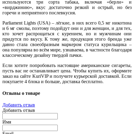
используются три сорта табака, включая «берли» и
«вирджинию», вкус достаточно резкий и острый, но без
горечи и неприятного послевкусия.
P
arliament
L
ights (USA) – лёгкие, в них всего 0,5 мг никотина
и 6 мг смолы, поэтому подойдут они и для женщин, и для тех,
кто хочет распрощаться с курением, но и мужчинам они
придутся по вкусу. К тому же, продукция этого бренда уже
давно стала своеобразным маркером статуса курильщика –
она популярна во всём мире, узнаваема, в частности благодаря
классическому дизайну твердой пачки.
Если хотите попробовать настоящие американские сигареты,
пусть вас не останавливает цена. Чтобы купить их, оформите
заказ на сайте KuriVIP и получите курьерской доставкой. Если
покупаете 4 блока и больше, доставка бесплатно.
Отзывы о товаре
Добавить отзыв
Добавить отзыв
Имя
Email