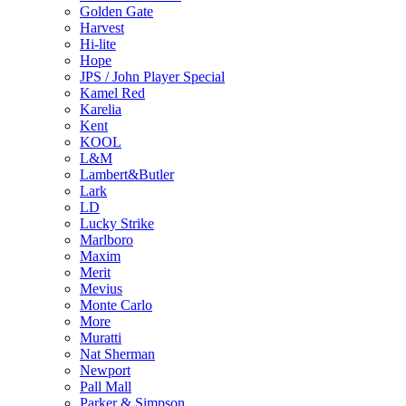
Golden Gate
Harvest
Hi-lite
Hope
JPS / John Player Special
Kamel Red
Karelia
Kent
KOOL
L&M
Lambert&Butler
Lark
LD
Lucky Strike
Marlboro
Maxim
Merit
Mevius
Monte Carlo
More
Muratti
Nat Sherman
Newport
Pall Mall
Parker & Simpson