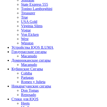
Sobranie
State Express 555
Tonino Lamborghini
Treasurer
True
USA Gold
Virginia Slims
Vogue
Von Eicken
West
Winston
Устройства IQOS ILUMA
Гондурасские сигары
Macanudo
Доминиканские сигары
Macanudo
Кубинские Сигары
Cohiba
Partagas
Romeo y Julieta
Никарагуанские сигары
Don Tomas
Reposado
Стики для IQOS
Heets