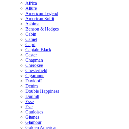
Africa
Allure
American Legend
American Spirit
Ashima
Benson & Hedges
Cabin
Camel
Capri
Captain Black
Caster
Chapman
Cherokee
Chesterfield
Cigaronne
Davidoff
Denim
Double Happiness
Dunhill
Esse
Eve
Gauloises
Gitanes
Glamour
Golden American