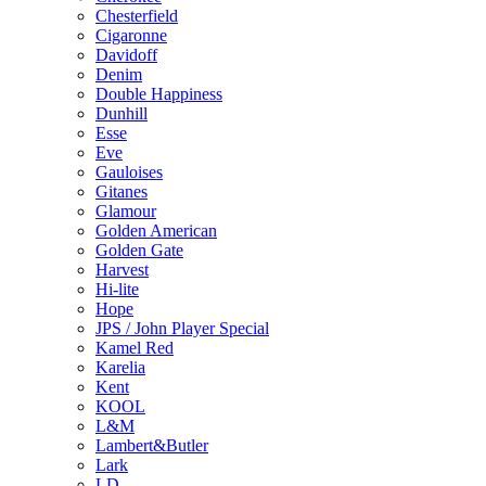
Chesterfield
Cigaronne
Davidoff
Denim
Double Happiness
Dunhill
Esse
Eve
Gauloises
Gitanes
Glamour
Golden American
Golden Gate
Harvest
Hi-lite
Hope
JPS / John Player Special
Kamel Red
Karelia
Kent
KOOL
L&M
Lambert&Butler
Lark
LD