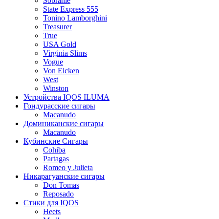
Sobranie
State Express 555
Tonino Lamborghini
Treasurer
True
USA Gold
Virginia Slims
Vogue
Von Eicken
West
Winston
Устройства IQOS ILUMA
Гондурасские сигары
Macanudo
Доминиканские сигары
Macanudo
Кубинские Сигары
Cohiba
Partagas
Romeo y Julieta
Никарагуанские сигары
Don Tomas
Reposado
Стики для IQOS
Heets