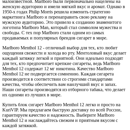
малоизвестной. Marlboro были первоначально нацелены на
женскую аудиторию и имели мягкий вкус и аромат. Однако в
1950-х годах Philip Morris решила изменить стратегию
маркетинга Marlboro и перенаправить свою рекламу на
мужскую аудиторию. Это привело к созданию знаменитого
логотипа Marlboro Man, который стал символом мужества и
свободы. С тех пор Marlboro стали одним из самых
продаваемых и популярных брендов сигарет в мире.
Marlboro Menthol 12 - отличный выбор для тех, кто любит
ощущения свежести и холода во рту. Ментоловый вкус делает
каждый затяжку легкой и приятной. Они идеально подходят
для тех, кто предпочитает крепкие сигареты, ведь Marlboro
Menthol 12 содержат 12 мг никотина. Качество Marlboro
Menthol 12 не подвергается сомнению. Каждая сигарета
производится в соответствии со строгими стандартами
качества, чтобы обеспечить вам наилучший вкус и запах.
Наши сигареты производятся из отборного табака, что делает
их одними из лучших в мире.
Купить блок сигарет Marlboro Menthol 12 легко и просто на
KuriVIP. Мы предлагаем быструю доставку по всей России,
гарантируем качество и надежность. Выберите Marlboro
Menthol 12 и наслаждайтесь свежим и приятным вкусом с
каждой затяжкой.