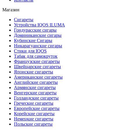
Магазин
Сигареты
Устройства IQOS ILUMA
Гондурасские сигары
Доминиканские сигары
Кубинские Сигары
Никарагуанские сигары
Стики для IQOS
Табак для самокруток
Французские сигареты
Швейцарские сигареты
Японские сигареты
Американские сигареты
Английские сигареты
Армянские сигареты
Венгерские сигареты
Голландские сигареты
Греческие сигареты
Европейские сигареты
Корейские сигареты
Немецкие сигареты
Польские сигареты