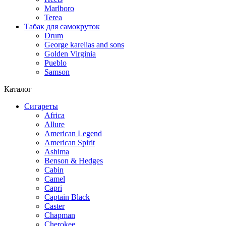
Marlboro
Terea
Табак для самокруток
Drum
George karelias and sons
Golden Virginia
Pueblo
Samson
Каталог
Сигареты
Africa
Allure
American Legend
American Spirit
Ashima
Benson & Hedges
Cabin
Camel
Capri
Captain Black
Caster
Chapman
Cherokee