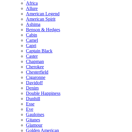
Africa
Allure
American Legend
American Spirit
Ashima
Benson & Hedges
Cabin
Camel
Capri
Captain Black
Caster
Chapman
Cherokee
Chesterfield
Cigaronne
Davidoff
Denim
Double Happiness
Dunhill
Esse
Eve
Gauloises
Gitanes
Glamour
Golden American