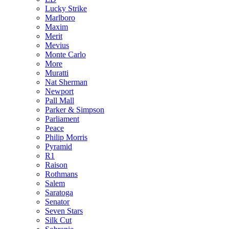
Lucky Strike
Marlboro
Maxim
Merit
Mevius
Monte Carlo
More
Muratti
Nat Sherman
Newport
Pall Mall
Parker & Simpson
Parliament
Peace
Philip Morris
Pyramid
R1
Raison
Rothmans
Salem
Saratoga
Senator
Seven Stars
Silk Cut