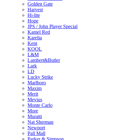
Golden Gate
Harvest
Hi-lite
Hope
JPS / John Player Special
Kamel Red
Karelia
Kent
KOOL
L&M
Lambert&Butler
Lark
LD
Lucky Strike
Marlboro
Maxim
Merit
Mevius
Monte Carlo
More
Muratti
Nat Sherman
Newport
Pall Mall
Parker & Simpson