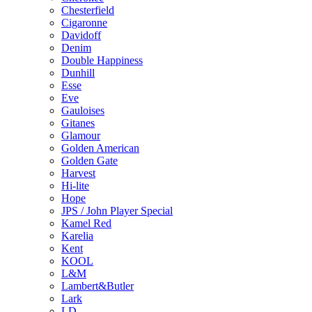
Chesterfield
Cigaronne
Davidoff
Denim
Double Happiness
Dunhill
Esse
Eve
Gauloises
Gitanes
Glamour
Golden American
Golden Gate
Harvest
Hi-lite
Hope
JPS / John Player Special
Kamel Red
Karelia
Kent
KOOL
L&M
Lambert&Butler
Lark
LD