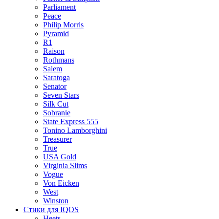
Parliament
Peace
Philip Morris
Pyramid
R1
Raison
Rothmans
Salem
Saratoga
Senator
Seven Stars
Silk Cut
Sobranie
State Express 555
Tonino Lamborghini
Treasurer
True
USA Gold
Virginia Slims
Vogue
Von Eicken
West
Winston
Стики для IQOS
Heets