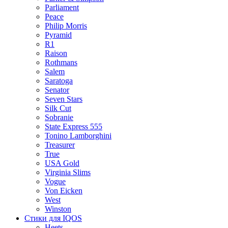
Parliament
Peace
Philip Morris
Pyramid
R1
Raison
Rothmans
Salem
Saratoga
Senator
Seven Stars
Silk Cut
Sobranie
State Express 555
Tonino Lamborghini
Treasurer
True
USA Gold
Virginia Slims
Vogue
Von Eicken
West
Winston
Стики для IQOS
Heets