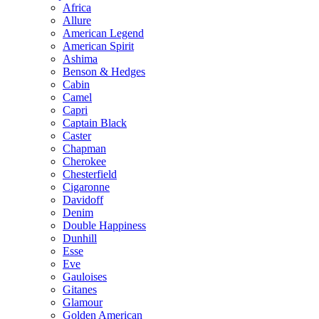
Africa
Allure
American Legend
American Spirit
Ashima
Benson & Hedges
Cabin
Camel
Capri
Captain Black
Caster
Chapman
Cherokee
Chesterfield
Cigaronne
Davidoff
Denim
Double Happiness
Dunhill
Esse
Eve
Gauloises
Gitanes
Glamour
Golden American