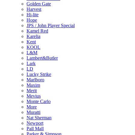
Golden Gate
Harvest
Hi-lite
Hope
JPS / John Player Special
Kamel Red
Karelia
Kent
KOOL
L&M
Lambert&Butler
Lark
LD
Lucky Strike
Marlboro
Maxim
Merit
Mevius
Monte Carlo
More
Muratti
Nat Sherman
Newport
Pall Mall
Parker & Simpson