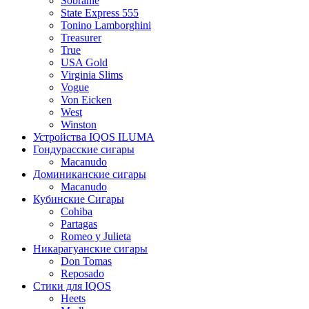
Sobranie
State Express 555
Tonino Lamborghini
Treasurer
True
USA Gold
Virginia Slims
Vogue
Von Eicken
West
Winston
Устройства IQOS ILUMA
Гондурасские сигары
Macanudo
Доминиканские сигары
Macanudo
Кубинские Сигары
Cohiba
Partagas
Romeo y Julieta
Никарагуанские сигары
Don Tomas
Reposado
Стики для IQOS
Heets