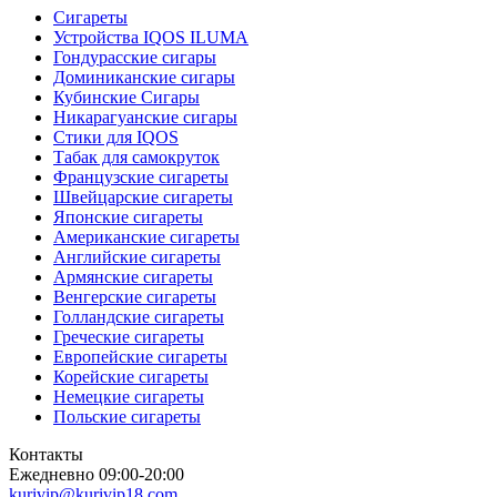
Сигареты
Устройства IQOS ILUMA
Гондурасские сигары
Доминиканские сигары
Кубинские Сигары
Никарагуанские сигары
Стики для IQOS
Табак для самокруток
Французские сигареты
Швейцарские сигареты
Японские сигареты
Американские сигареты
Английские сигареты
Армянские сигареты
Венгерские сигареты
Голландские сигареты
Греческие сигареты
Европейские сигареты
Корейские сигареты
Немецкие сигареты
Польские сигареты
Контакты
Ежедневно 09:00-20:00
kurivip@kurivip18.com