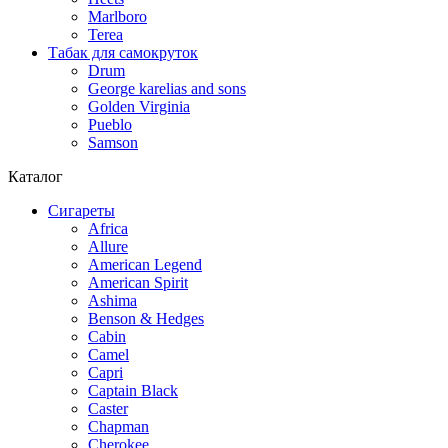
Marlboro
Terea
Табак для самокруток
Drum
George karelias and sons
Golden Virginia
Pueblo
Samson
Каталог
Сигареты
Africa
Allure
American Legend
American Spirit
Ashima
Benson & Hedges
Cabin
Camel
Capri
Captain Black
Caster
Chapman
Cherokee