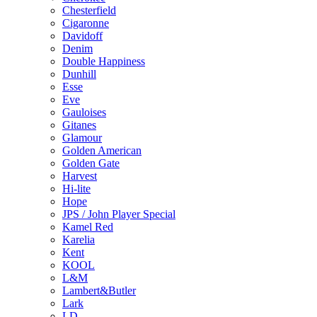
Chesterfield
Cigaronne
Davidoff
Denim
Double Happiness
Dunhill
Esse
Eve
Gauloises
Gitanes
Glamour
Golden American
Golden Gate
Harvest
Hi-lite
Hope
JPS / John Player Special
Kamel Red
Karelia
Kent
KOOL
L&M
Lambert&Butler
Lark
LD