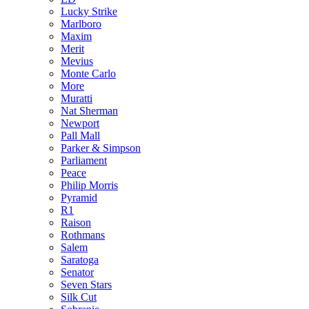
Lucky Strike
Marlboro
Maxim
Merit
Mevius
Monte Carlo
More
Muratti
Nat Sherman
Newport
Pall Mall
Parker & Simpson
Parliament
Peace
Philip Morris
Pyramid
R1
Raison
Rothmans
Salem
Saratoga
Senator
Seven Stars
Silk Cut